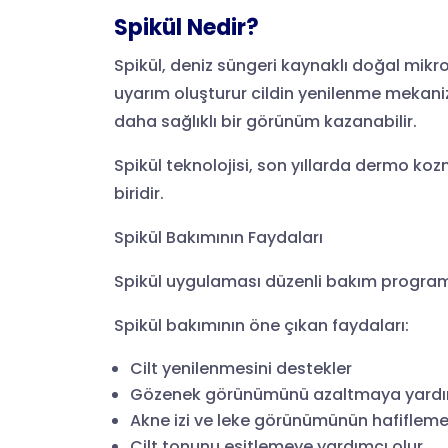
Spikül Nedir?
Spikül, deniz süngeri kaynaklı doğal mikr
uyarım oluşturur cildin yenilenme mekaniz
daha sağlıklı bir görünüm kazanabilir.
Spikül teknolojisi, son yıllarda dermo ko
biridir.
Spikül Bakımının Faydaları
Spikül uygulaması düzenli bakım programla
Spikül bakımının öne çıkan faydaları:
Cilt yenilenmesini destekler
Gözenek görünümünü azaltmaya yardım
Akne izi ve leke görünümünün hafifleme
Cilt tonunu eşitlemeye yardımcı olur