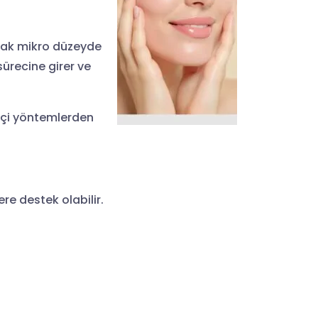
arak mikro düzeyde
ürecine girer ve
ikçi yöntemlerden
re destek olabilir.