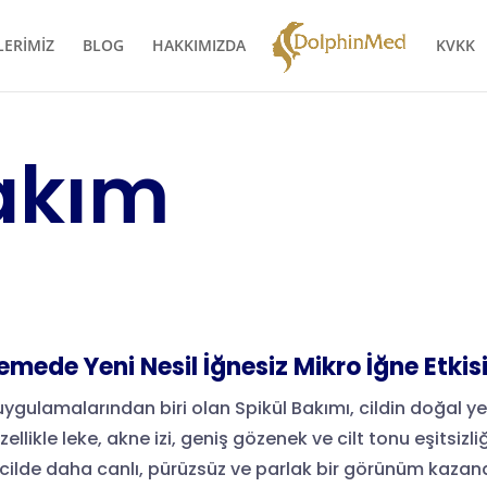
LERİMİZ
BLOG
HAKKIMIZDA
KVKK
akım
emede Yeni Nesil İğnesiz Mikro İğne Etkis
ygulamalarından biri olan Spikül Bakımı, cildin doğal y
llikle leke, akne izi, geniş gözenek ve cilt tonu eşitsizliğ
cilde daha canlı, pürüzsüz ve parlak bir görünüm kazand