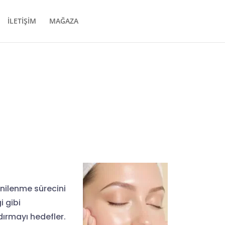
İLETİŞİM
MAĞAZA
i
enilenme sürecini
i gibi
ırmayı hedefler.