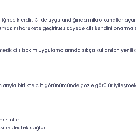
o iğneciklerdir. Cilde uygulandığında mikro kanallar aç
masını harekete geçirir.Bu sayede cilt kendini onarma s
zmetik cilt bakım uygulamalarında sıkça kullanılan yenil
rıyla birlikte cilt görünümünde gözle görülür iyileşmele
cı olur
sine destek sağlar