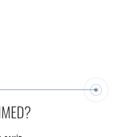
NMED?