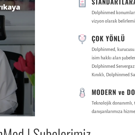
STANDARTLAR
rıkaya
Dolphinmed konumlandı
vizyon olarak belirlem
ÇOK YÖNLÜ
Dolphinmed, kurucusu 
isim hakkı alan şubele
Dolphinmed Servergazi
Kınıklı, Dolphinmed Sa
MODERN ve DO
Teknolojik donanımlı, t
danışanlarımıza hizme
nMed | Şubelerimiz