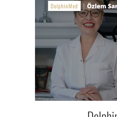
DolphinMed
|
Özlem Sa
Dolphi