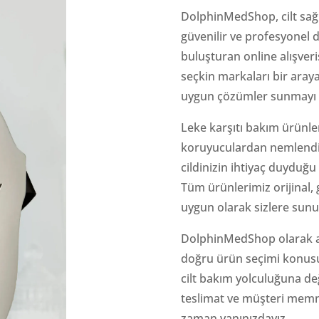
DolphinMedShop, cilt sağlı
güvenilir ve profesyonel 
buluşturan online alışver
seçkin markaları bir araya 
uygun çözümler sunmayı 
Leke karşıtı bakım ürünle
koruyuculardan nemlendir
cildinizin ihtiyaç duyduğu
Tüm ürünlerimiz orijinal, 
uygun olarak sizlere sunu
DolphinMedShop olarak a
doğru ürün seçimi konusun
cilt bakım yolculuğuna değ
teslimat ve müşteri memnu
zaman yanınızdayız.