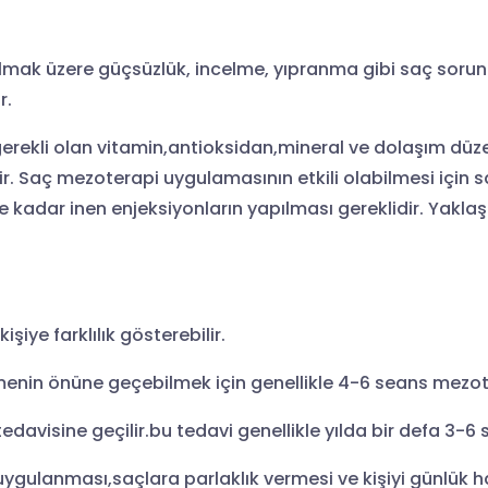
ak üzere güçsüzlük, incelme, yıpranma gibi saç sorunla
r.
gerekli olan vitamin,antioksidan,mineral ve dolaşım düze
ir. Saç mezoterapi uygulamasının etkili olabilmesi için
kadar inen enjeksiyonların yapılması gereklidir. Yaklaşık
iye farklılık gösterebilir.
enin önüne geçebilmek için genellikle 4-6 seans mezoter
visine geçilir.bu tedavi genellikle yılda bir defa 3-6 
uygulanması,saçlara parlaklık vermesi ve kişiyi günlü