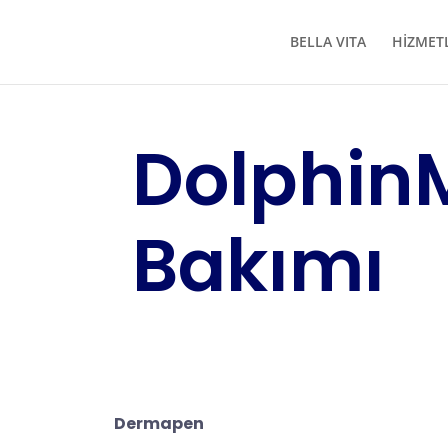
BELLA VITA
HİZMET
Dolphin
Bakımı
Dermapen