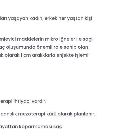
rı yaşayan kadın, erkek her yaştan kişi
nleyici maddelerin mikro iğneler ile saçlı
 saç oluşumunda önemli role sahip olan
 olarak 1 cm aralıklarla enjekte işlemi
api ihtiyacı vardır.
seanslık mezoterapi kürü olarak planlanır.
k hayattan koparmaması saç