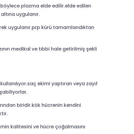
r.böylece plazma elde edilir.elde edilen
altına uygulanır.
lerek uygulanır.prp kürü tamamlandıktan
nın medikal ve tıbbi hale getirilmiş şekli
llanılıyor.saç ekimi yaptıran veya zayıf
abiliyorlar.
ından biridir.kök hücrenin kendini
tır.
imin kalitesini ve hücre çoğalmasını