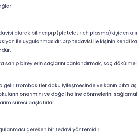
ağlar.
isi olarak bilinenprp(platelet rich plasma)kişiden alı
siyon ile uygulanmasıdır.prp tedavisi ile kişinin kendi k
ndür.
a sahip bireylerin saçlarını canlandırmak, saç dökülmel
gelir.trombositler doku iyileşmesinde ve kanın pıhtıl
uların onarımını ve doğal haline dönmelerini sağlamak 
arım süreci başlatırlar.
gulanması gereken bir tedavi yöntemidir.