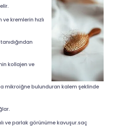
lir.
 ve kremlerin hızlı
k tanıdığından
in kollajen ve
ıda mikroiğne bulunduran kalem şeklinde
ğlar.
anlı ve parlak görünüme kavuşur.saç