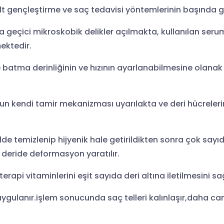
 gençleştirme ve saç tedavisi yöntemlerinin başında ge
 geçici mikroskobik delikler açılmakta, kullanılan serum
ektedir.
ye batma derinliğinin ve hızının ayarlanabilmesine olana
endi tamir mekanizması uyarılakta ve deri hücrelerin
de temizlenip hijyenik hale getirildikten sonra çok say
k deride deformasyon yaratılır.
api vitaminlerini eşit sayıda deri altına iletilmesini sa
uygulanır.işlem sonucunda saç telleri kalınlaşır,daha c