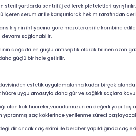
teril şartlarda santrifüj edilerek plateletleri ayrıştırılı
içeren serumlar ile karıştırılarak hekim tarafından deri 
eans kişinin ihtiyacına göre mezoterapi ile kombine edi
n devamı sağlanabilir.
inin doğada en güçlü antiseptik olarak bilinen ozon gazı
daha güçlü bir hale getirilir.
visinden estetik uygulamalarına kadar birçok alanda ku
k hücre uygulamasıyla daha gür ve sağlıklı saçlara kavuş
ği olan kök hücreler,vücudumuzun en değerli yapı taşlar
in yıpranmış saç köklerinde yenilenme süreci başlayacak
eğildir ancak saç ekimi ile beraber yapıldığında saç ek