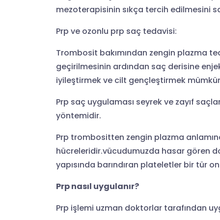
mezoterapisinin sıkça tercih edilmesini s
Prp ve ozonlu prp saç tedavisi:
Trombosit bakımından zengin plazma tedav
geçirilmesinin ardından saç derisine enjek
iyileştirmek ve cilt gençleştirmek mümkü
Prp saç uygulaması seyrek ve zayıf saçlar
yöntemidir.
Prp trombositten zengin plazma anlamına 
hücreleridir.vücudumuzda hasar gören dok
yapısında barındıran plateletler bir tür on
Prp nasıl uygulanır?
Prp işlemi uzman doktorlar tarafından uy