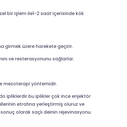
l bir işlem ile1-2 saat içerisinde kök
ına girmek üzere harekete geçirir.
ımını ve resterasyonunu sağlarlar.
 ve mezoterapi yöntemidir.
 ipliklerdir.bu iplikler çok ince enjektör
üllerinin etrafına yerleştirmiş oluruz ve
r.sonuç olarak saçlı deinin rejevinasyonu