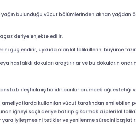
la yağın bulunduğu vücut bölümlerinden alınan yağdan öze
açsız deriye enjekte edilir.
rini güçlendirir, uykuda olan kıl foliküllerini büyüme faz
eya hastalıklı dokuları araştırırlar ve bu dokuların onar
ansta birleştirilmiş halidir.bunlar örümcek ağı estetiği
 ameliyatlarda kullanılan vücut tarafından emilebilen pdo
lunan iğneyi saçlı deriye batırıp çıkarmakla ipleri kıl folik
 yara iyileşmesini tetikler ve yenilenme sürecini başlatı