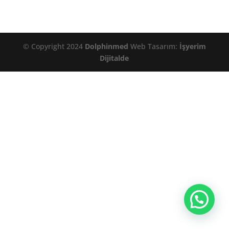
© Copyright 2024
Dolphinmed
Web Tasarım:
İşyerim
Dijitalde