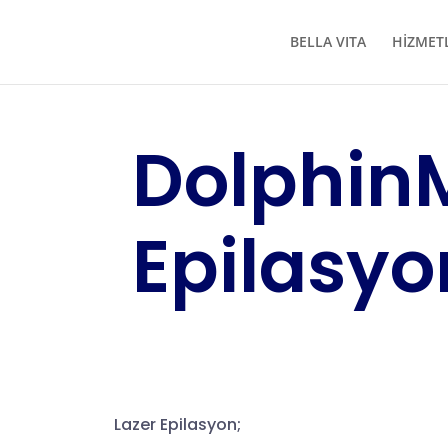
BELLA VITA
HİZMET
Dolphin
Epilasyo
Lazer Epilasyon;