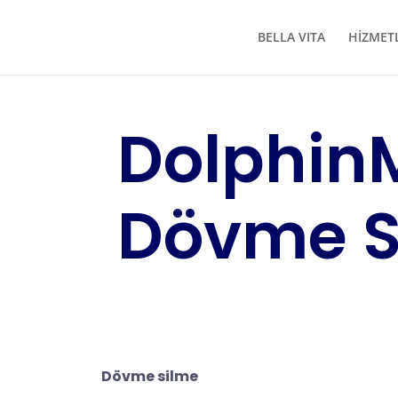
BELLA VITA
HİZMET
Dolphin
Dövme S
Dövme silme