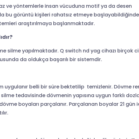
az ve yöntemlerle insan vücuduna motif ya da desen
la bu görüntü kişileri rahatsız etmeye başlayabildiğind
ntemleri araştırılmaya başlanmaktadır.
ıdır?
me silme yapılmaktadır. Q switch nd yag cihazı birçok ci
sunda da oldukça başarılı bir sistemdir.
uygulanır belli bir süre bektetilip temizlenir. Dövme r
e silme tedavisinde dövmenin yapısına uygun farklı dozlar
a dövme boyaları parçalanır. Parçalanan boyalar 21 gün i
lır.