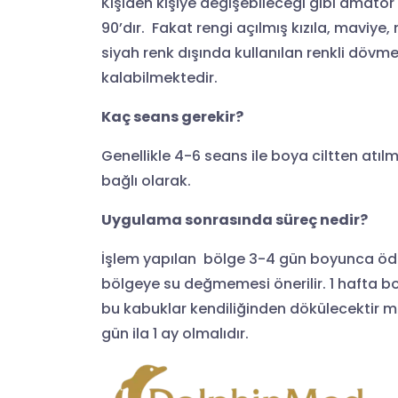
Kişiden kişiye değişebileceği gibi amatö
90’dır. Fakat rengi açılmış kızıla, mavi
siyah renk dışında kullanılan renkli dövm
kalabilmektedir.
Kaç seans gerekir?
Genellikle 4-6 seans ile boya ciltten atı
bağlı olarak.
Uygulama sonrasında süreç nedir?
İşlem yapılan bölge 3-4 gün boyunca ödeml
bölgeye su değmemesi önerilir. 1 hafta b
bu kabuklar kendiliğinden dökülecektir mü
gün ila 1 ay olmalıdır.