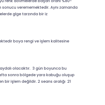
Koyu renk dövmelerde başarı oranı %80-
ilen sonucu verememektedir. Aynı zamanda
lerde glge tarzında bir iz
ktedir boya rengi ve işlem kalitesine
faydalı olacaktır. 3 gün boyunca bu
 hafta sonra bölgede yara kabuğu oluşup
bir işlem değildir. 2 seans aralığı 21