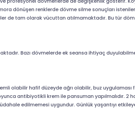
r ve profesyonel dövmerlerde de değişkenlik gösterir. 
ye, mora dönüşen renklerde dövme silme sonuçları isten
eler de tam olarak vücuttan atılmamaktadır. Bu tür döme
lmaktadır. Bazı dövmelerde ek seansa ihtiyaç duyulabilme
i olabilir hafif düzeyde ağrı olabilir, buz uygulaması 
oyunca antibiyotikli krem ile pansuman yapılmalıdır. 2
dahale edilmemesi uygundur. Günlük yaşantıyı etkileyen 