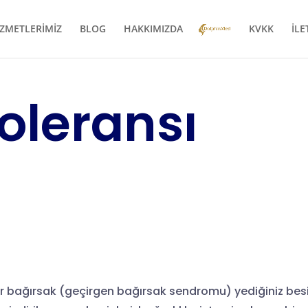
ZMETLERİMİZ
BLOG
HAKKIMIZDA
KVKK
İLE
toleransı
ir bağırsak (geçirgen bağırsak sendromu) yediğiniz bes