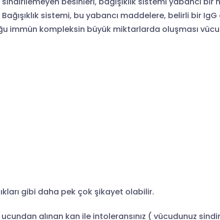
sindirilemeyen besinleri, bağışıklık sistemi yabancı bi
ğışıklık sistemi, bu yabancı maddelere, belirli bir IgG a
duğu immün kompleksin büyük miktarlarda oluşması vücu
ıkları gibi daha pek çok şikayet olabilir.
ucundan alınan kan ile intoleransınız ( vücudunuz sindir