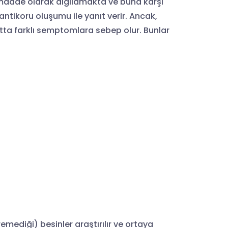
r madde olarak algılamakta ve buna karşı
ntikoru oluşumu ile yanıt verir. Ancak,
tta farklı semptomlara sebep olur. Bunlar
emediği) besinler araştırılır ve ortaya