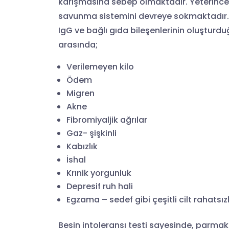
karışmasına sebep olmaktadır. Yeterince 
savunma sistemini devreye sokmaktadır. Ba
IgG ve bağlı gıda bileşenlerinin oluştur
arasında;
Verilemeyen kilo
Ödem
Migren
Akne
Fibromiyaljik ağrılar
Gaz- şişkinli
Kabızlık
İshal
Krınik yorgunluk
Depresif ruh hali
Egzama – sedef gibi çeşitli cilt rahatsızl
Besin intoleransı testi sayesinde, parmak 